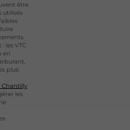
uvent être
 utilisés
faibles
duire
cements.
: les VTC
s en
rburant,
es plus
 Chantilly
gérer les
une
es