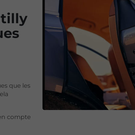
illy
ues
es que les
cela
 en compte