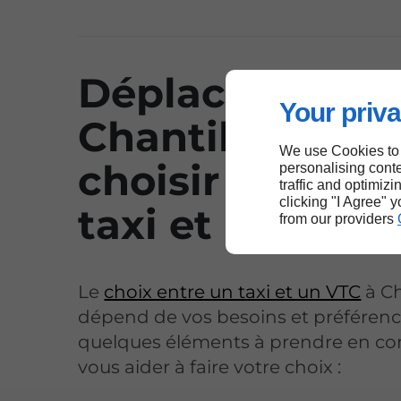
Déplacements 
Your priva
Chantilly : que
We use Cookies to
choisir entre u
personalising conte
traffic and optimizi
clicking "I Agree" 
taxi et un VTC 
from our providers
Le
choix entre un taxi et un VTC
à Ch
dépend de vos besoins et préférence
quelques éléments à prendre en c
vous aider à faire votre choix :