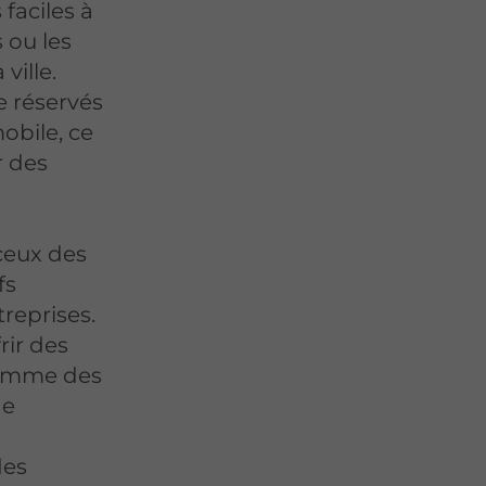
 faciles à
 ou les
ville.
e réservés
obile, ce
r des
ceux des
fs
treprises.
rir des
comme des
ne
des