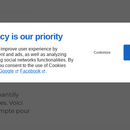
à
cy is our priority
 improve user experience by
n
Customize
nt and ads, as well as analyzing
ng social networks functionalities. By
you consent to the use of Cookies
?
Google
Facebook
.
antilly
s. Voici
ompte pour