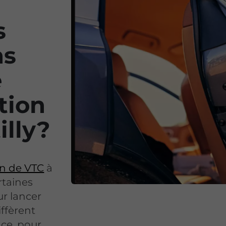
s
ns
e
tion
illy?
on de VTC
à
rtaines
ur lancer
iffèrent
nce, pour