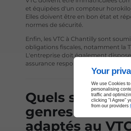
VTC doivent être immatriculées com
et équipées d'un compteur horokil
Elles doivent être en bon état et ré
normes de sécurité.
Enfin, les VTC à Chantilly sont soumi
obligations fiscales, notamment la 
L'entreprise doit également dispose
assurance responsabilité civile profe
Your priva
We use Cookies to
personalising conte
Quels sont les
traffic and optimizi
clicking "I Agree" 
from our providers
genres de voit
adaptés au VTC