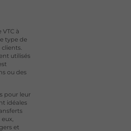
e VTC à
 le type de
clients.
nt utilisés
est
ans ou des
s pour leur
ont idéales
ransferts
 eux,
gers et