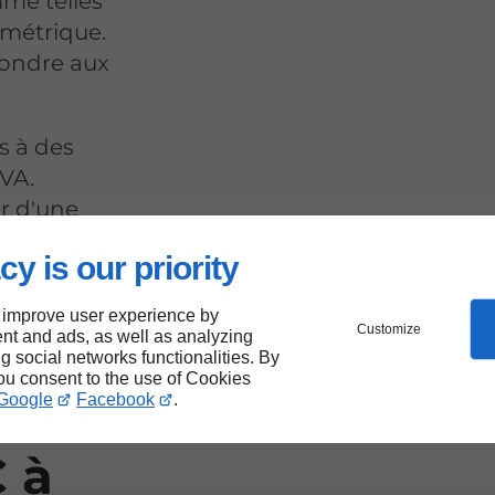
me telles
ométrique.
pondre aux
s à des
TVA.
r d'une
ssionnelle.
cy is our priority
 improve user experience by
Customize
nt and ads, as well as analyzing
ng social networks functionalities. By
you consent to the use of Cookies
Google
Facebook
.
ure
 à