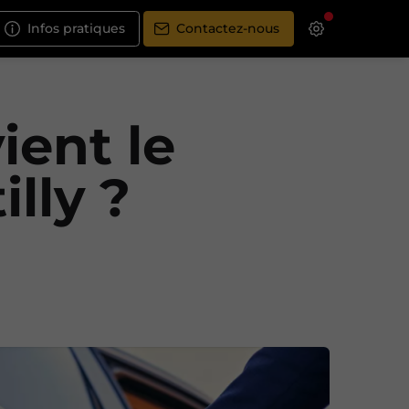
Infos pratiques
Contactez-nous
ient le
lly ?