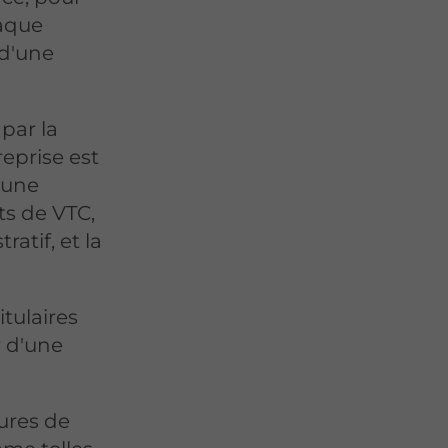
haque
 d'une
 par la
eprise est
 une
ts de VTC,
atif, et la
.
itulaires
r d'une
tures de