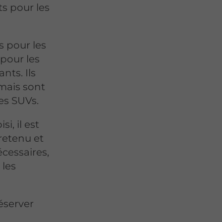
ts pour les
s pour les
pour les
nts. Ils
 mais sont
es SUVs.
i, il est
tretenu et
cessaires,
 les
éserver