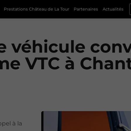
Prestations Château de La Tour
Partenaires
Actualités
e véhicule conv
e VTC à Chanti
pel à la