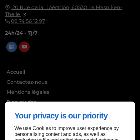
20 Rue de la Libération,
60530
Le Mesnil-en-
Thelle
09 74 56 12 97
24h/24 - 7j/7
Accueil
Contactez-nous
Mentions légales
Plan du site
Your privacy is our priority
We use Cookies to improve user experience by
Haut de page
personalising content and ads, as well as